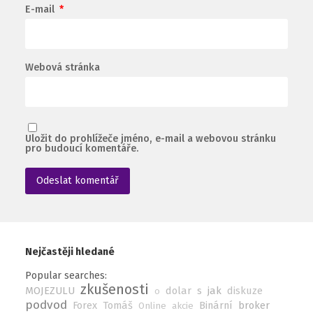
E-mail
*
Webová stránka
Uložit do prohlížeče jméno, e-mail a webovou stránku
pro budoucí komentáře.
Nejčastěji hledané
Popular searches:
zkušenosti
MOJEZULU
dolar
s
jak
diskuze
o
podvod
Forex
Tomáš
Binární
broker
Online
akcie