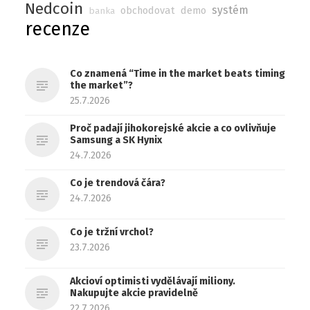
Nedcoin
systém
obchodovat
demo
banka
recenze
Co znamená “Time in the market beats timing
the market”?
25.7.2026
Proč padají jihokorejské akcie a co ovlivňuje
Samsung a SK Hynix
24.7.2026
Co je trendová čára?
24.7.2026
Co je tržní vrchol?
23.7.2026
Akcioví optimisti vydělávají miliony.
Nakupujte akcie pravidelně
22.7.2026