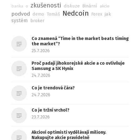
zkušenosti
diskuze
Binární
banka
o
akcie
Nedcoin
podvod
demo
Tomáš
Forex
jak
systém
broker
Co znamená “Time in the market beats timing
the market”?
25.7.2026
Proč padají jihokorejské akcie a co ovlivňuje
Samsung a SK Hynix
24.7.2026
Co je trendová čára?
24.7.2026
Co je tržní vrchol?
23.7.2026
Akcioví optimisti vydělávají miliony.
Nakupujte akcie pravidelně