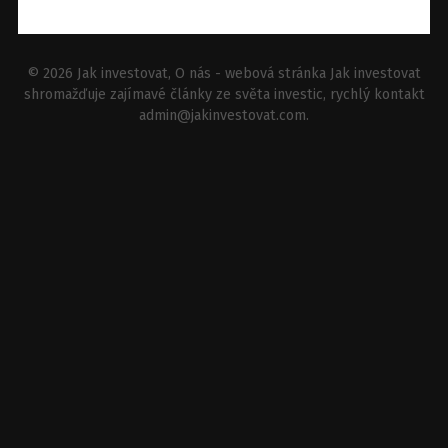
© 2026
Jak investovat
, O nás - webová stránka Jak investovat
shromažďuje zajímavé články ze světa investic, rychlý kontakt
admin@jakinvestovat.com
.