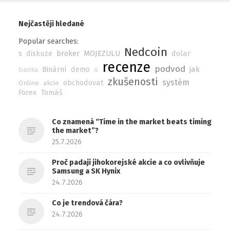
Nejčastěji hledané
Popular searches:
Nedcoin
s
diskuze
broker
MOJEZULU
dolar
recenze
podvod
Binární
demo
jak
banka
o
zkušenosti
systém
obchodovat
Online
akcie
Forex
Tomáš
Co znamená “Time in the market beats timing
the market”?
25.7.2026
Proč padají jihokorejské akcie a co ovlivňuje
Samsung a SK Hynix
24.7.2026
Co je trendová čára?
24.7.2026