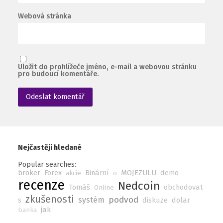
Webová stránka
Uložit do prohlížeče jméno, e-mail a webovou stránku
pro budoucí komentáře.
Nejčastěji hledané
Popular searches:
broker
Forex
Binární
MOJEZULU
demo
akcie
o
recenze
Nedcoin
Tomáš
obchodovat
Online
zkušenosti
podvod
systém
s
diskuze
dolar
jak
banka