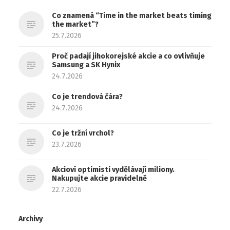
Co znamená “Time in the market beats timing
the market”?
25.7.2026
Proč padají jihokorejské akcie a co ovlivňuje
Samsung a SK Hynix
24.7.2026
Co je trendová čára?
24.7.2026
Co je tržní vrchol?
23.7.2026
Akcioví optimisti vydělávají miliony.
Nakupujte akcie pravidelně
22.7.2026
Archivy