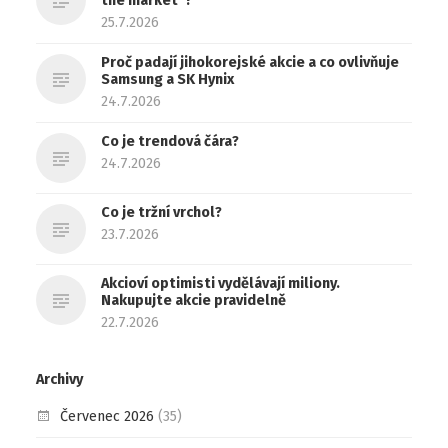
the market”?
25.7.2026
Proč padají jihokorejské akcie a co ovlivňuje
Samsung a SK Hynix
24.7.2026
Co je trendová čára?
24.7.2026
Co je tržní vrchol?
23.7.2026
Akcioví optimisti vydělávají miliony.
Nakupujte akcie pravidelně
22.7.2026
Archivy
Červenec 2026
(35)