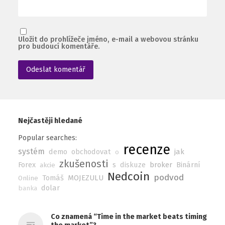
Uložit do prohlížeče jméno, e-mail a webovou stránku
pro budoucí komentáře.
Nejčastěji hledané
Popular searches:
recenze
systém
demo
obchodovat
jak
o
zkušenosti
Forex
s
diskuze
broker
Binární
akcie
Nedcoin
podvod
Tomáš
MOJEZULU
Online
dolar
banka
Co znamená “Time in the market beats timing