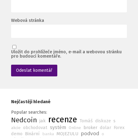
Webová stránka
Uložit do prohlížeče jméno, e-mail a webovou stránku
pro budoucí komentáře.
Nejčastěji hledané
Popular searches:
recenze
Nedcoin
jak
Tomáš
diskuze
s
systém
obchodovat
broker
dolar
Forex
akcie
Online
podvod
demo
Binární
MOJEZULU
banka
o