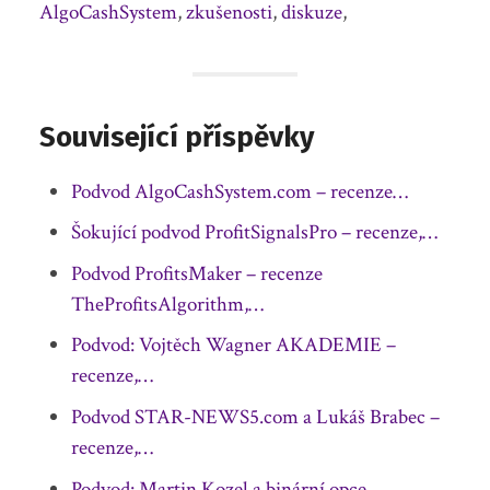
AlgoCashSystem
,
zkušenosti
,
diskuze
,
Související příspěvky
Podvod AlgoCashSystem.com – recenze…
Šokující podvod ProfitSignalsPro – recenze,…
Podvod ProfitsMaker – recenze
TheProfitsAlgorithm,…
Podvod: Vojtěch Wagner AKADEMIE –
recenze,…
Podvod STAR-NEWS5.com a Lukáš Brabec –
recenze,…
Podvod: Martin Kozel a binární opce –