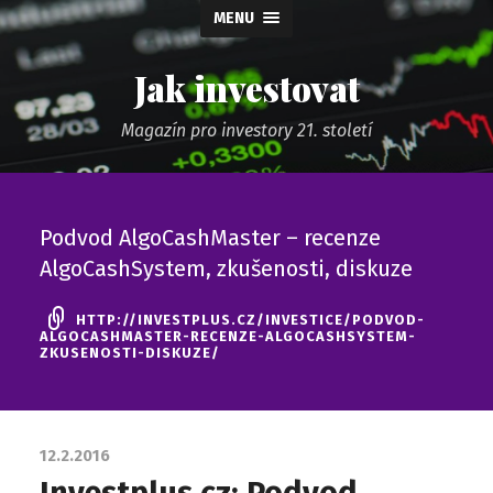
MENU
Jak investovat
Magazín pro investory 21. století
Podvod AlgoCashMaster – recenze
AlgoCashSystem, zkušenosti, diskuze
HTTP://INVESTPLUS.CZ/INVESTICE/PODVOD-
ALGOCASHMASTER-RECENZE-ALGOCASHSYSTEM-
ZKUSENOSTI-DISKUZE/
12.2.2016