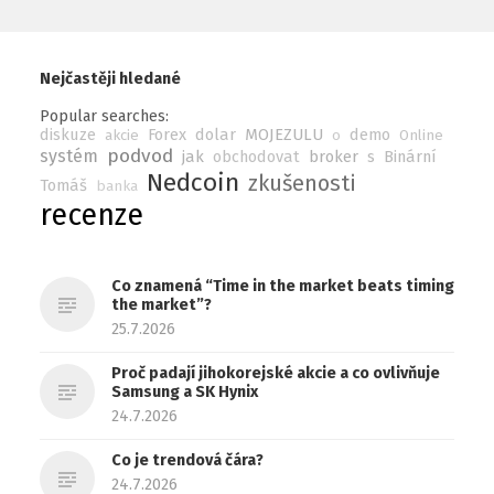
Nejčastěji hledané
Popular searches:
diskuze
Forex
dolar
MOJEZULU
demo
akcie
o
Online
podvod
systém
jak
obchodovat
broker
s
Binární
Nedcoin
zkušenosti
Tomáš
banka
recenze
Co znamená “Time in the market beats timing
the market”?
25.7.2026
Proč padají jihokorejské akcie a co ovlivňuje
Samsung a SK Hynix
24.7.2026
Co je trendová čára?
24.7.2026