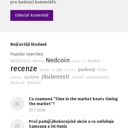
pro budoucí komentáře.
Nejčastěji hledané
Popular searches:
Nedcoin
MOJEZULU
demo
broker
akcie
o
recenze
podvod
dolar
s
jak
Forex
banka
zkušenosti
systém
Tomáš
obchodovat
Online
diskuze
Binární
Co znamená “Time in the market beats timing
the market”?
25.7.2026
Proč padají jihokorejské akcie a co ovlivňuje
Samsung a SK Hynix