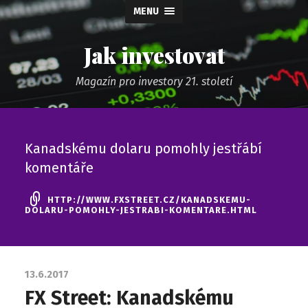
MENU
Jak investovat
Magazín pro investory 21. století
Kanadskému dolaru pomohly jestřábí
komentáře
HTTP://WWW.FXSTREET.CZ/KANADSKEMU-
DOLARU-POMOHLY-JESTRABI-KOMENTARE.HTML
13.6.2017
FX Street: Kanadskému