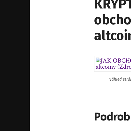
KRYPT
obcho
altcoi
Náhled str
Podrob