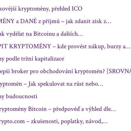
novější kryptoměny, přehled ICO
Y a DANĚ z příjmů – jak zdanit zisk z…
 vydělat na Bitcoinu a dalších…
IT KRYPTOMĚNY – kde provést nákup, burzy a…
 podle tržní kapitalizace
jlepší broker pro obchodování kryptoměn? [SROVN
yptoměn – Jak spekulovat na růst nebo…
y budoucnosti
ryptoměny Bitcoin – předpověď a výhled dle…
ypto.com – zkušenosti, poplatky, návod,…