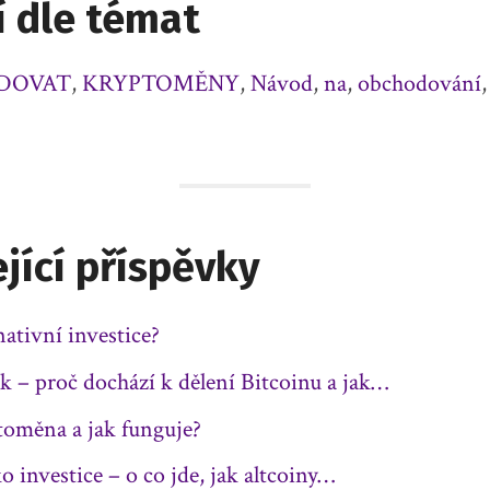
í dle témat
DOVAT
,
KRYPTOMĚNY
,
Návod
,
na
,
obchodování
jící příspěvky
nativní investice?
rk – proč dochází k dělení Bitcoinu a jak…
toměna a jak funguje?
o investice – o co jde, jak altcoiny…