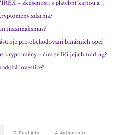
IREX – zkušenosti s platební kartou a…
 kryptoměny zdarma?
oin maximalismus?
ástroje pro obchodování binárních opcí
s kryptoměny – čím se liší jejich trading?
hodobá investice?
Post info
Author info