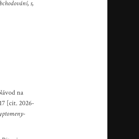
hodování, s,
ávod na
17 [cit. 2026-
ryptomeny-