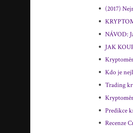
(2017) Nej
KRYPTOMĚN
NÁVOD: Jak
JAK KOUP
Kryptoměny
Kdo je ne
Trading kr
Kryptoměn
Predikce k
Recenze Cr