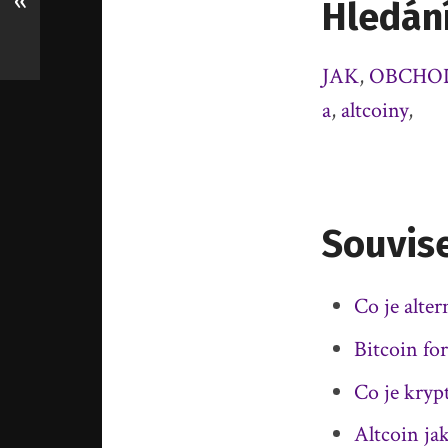
«
Hledán
JAK
,
OBCHO
a
,
altcoiny
,
Souvise
Co je alter
Bitcoin fo
Co je kryp
Altcoin jak