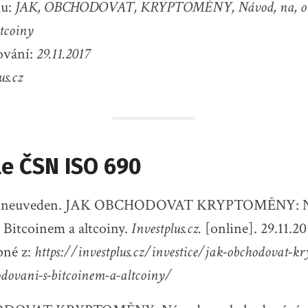
ku:
JAK, OBCHODOVAT, KRYPTOMĚNY, Návod, na, obc
ltcoiny
ování:
29.11.2017
us.cz
le ČSN ISO 690
ky neuveden. JAK OBCHODOVAT KRYPTOMĚNY: N
 Bitcoinem a altcoiny.
Investplus.cz.
[online]. 29.11.20
pné z:
https://investplus.cz/investice/jak-obchodovat-k
dovani-s-bitcoinem-a-altcoiny/