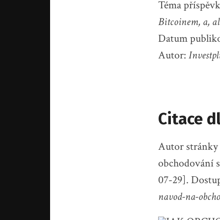
Téma příspěv
Bitcoinem, a, a
Datum publik
Autor:
Investpl
Citace d
Autor strán
obchodování s
07-29]. Dostu
navod-na-obcho