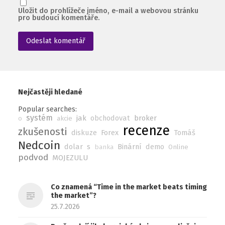
Uložit do prohlížeče jméno, e-mail a webovou stránku
pro budoucí komentáře.
Nejčastěji hledané
Popular searches:
systém
jak
obchodovat
broker
o
akcie
recenze
zkušenosti
diskuze
Forex
Tomáš
Nedcoin
dolar
s
Binární
demo
banka
Online
podvod
MOJEZULU
Co znamená “Time in the market beats timing
the market”?
25.7.2026