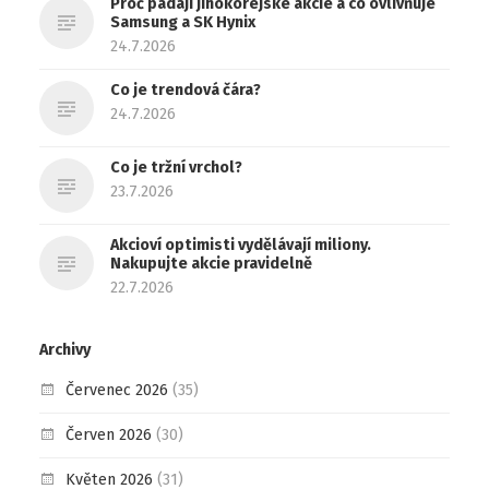
Proč padají jihokorejské akcie a co ovlivňuje
Samsung a SK Hynix
24.7.2026
Co je trendová čára?
24.7.2026
Co je tržní vrchol?
23.7.2026
Akcioví optimisti vydělávají miliony.
Nakupujte akcie pravidelně
22.7.2026
Archivy
Červenec 2026
(35)
Červen 2026
(30)
Květen 2026
(31)