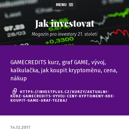
MENU
Jak investovat
Magazín pro investory 21. století
GAMECREDITS kurz, graf GAME, vývoj,
kalkulačka, jak koupit kryptoměnu, cena,
nákup
HTTPS://INVESTPLUS.CZ/KURZY/AKTUALNI-
KURZ-GAMECREDITS-VYVOJ-CENY-KYPTOMENY-KDE-
KOUPIT-GAME-GRAF-TEZBA/
14.12.2017