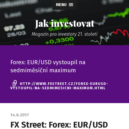
MENU
Jak investovat
Magazín pro investory 21. století
Forex: EUR/USD vystoupil na
sedmiměsíční maximum
HTTP://WWW.FXSTREET.CZ/FOREX-EURUSD-
VYSTOUPIL-NA-SEDMIMESICNI-MAXIMUM.HTML
14.6.2017
FX Street: Forex: EUR/USD