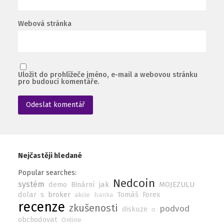
Webová stránka
Uložit do prohlížeče jméno, e-mail a webovou stránku
pro budoucí komentáře.
Nejčastěji hledané
Popular searches:
Nedcoin
systém
demo
Binární
jak
MOJEZULU
dolar
s
broker
Tomáš
Forex
akcie
banka
recenze
zkušenosti
podvod
diskuze
o
obchodovat
Online