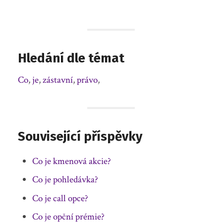
Hledání dle témat
Co
,
je
,
zástavní
,
právo
,
Související příspěvky
Co je kmenová akcie?
Co je pohledávka?
Co je call opce?
Co je opční prémie?