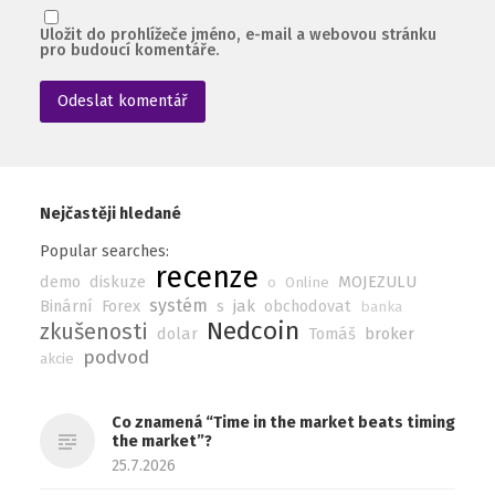
Uložit do prohlížeče jméno, e-mail a webovou stránku
pro budoucí komentáře.
Nejčastěji hledané
Popular searches:
recenze
demo
diskuze
MOJEZULU
o
Online
systém
Binární
Forex
s
jak
obchodovat
banka
Nedcoin
zkušenosti
dolar
Tomáš
broker
podvod
akcie
Co znamená “Time in the market beats timing
the market”?
25.7.2026