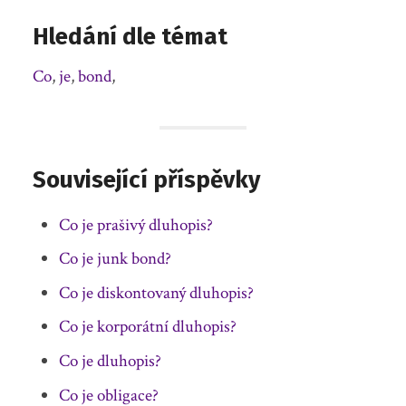
Hledání dle témat
Co
,
je
,
bond
,
Související příspěvky
Co je prašivý dluhopis?
Co je junk bond?
Co je diskontovaný dluhopis?
Co je korporátní dluhopis?
Co je dluhopis?
Co je obligace?