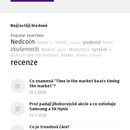
Nejčastěji hledané
Popular searches:
Nedcoin
podvod
demo
Tomáš
Forex
o
banka
zkušenosti
systém
Binární
MOJEZULU
s
akcie
diskuze
jak
obchodovat
broker
dolar
Online
recenze
Co znamená “Time in the market beats timing
the market”?
25.7.2026
Proč padají jihokorejské akcie a co ovlivňuje
Samsung a SK Hynix
24.7.2026
Co je trendová čára?