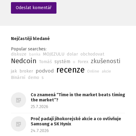
Nejčastěji hledané
Popular searches:
diskuze
MOJEZULU
dolar
obchodovat
banka
Nedcoin
zkušenosti
systém
Tomáš
Forex
o
recenze
podvod
jak
broker
Online
akcie
Binární
demo
s
Co znamená “Time in the market beats timing
the market”?
25.7.2026
Proč padají jihokorejské akcie a co ovlivňuje
Samsung a SK Hynix
24.7.2026