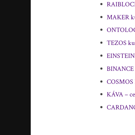
RAIBLOCKS
MAKER kur
ONTOLOGY 
TEZOS kurz
EINSTEINI
BINANCE C
COSMOS ku
KÁVA – cen
CARDANO k