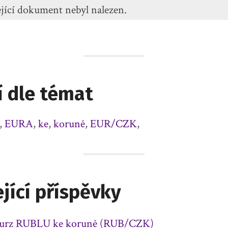
jící dokument nebyl nalezen.
í dle témat
,
EURA
,
ke
,
koruně
,
EUR/CZK
,
jící příspěvky
kurz RUBLU ke koruně (RUB/CZK)