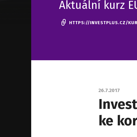
Aktuální kurz 
HTTPS://INVESTPLUS.CZ/KU
26.7.2017
Invest
ke ko