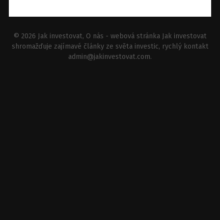
© 2026
Jak investovat
, O nás - webová stránka Jak investovat
shromažďuje zajímavé články ze světa investic, rychlý kontakt
admin@jakinvestovat.com
.