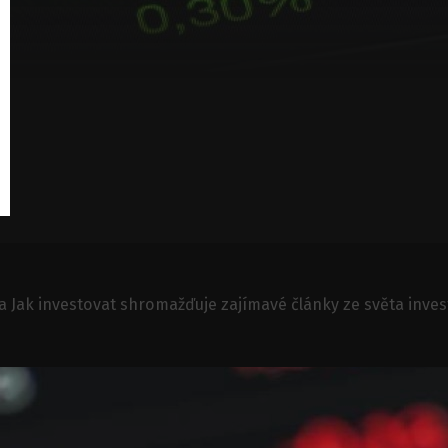
a Jak investovat shromažďuje zajímavé články ze světa inves