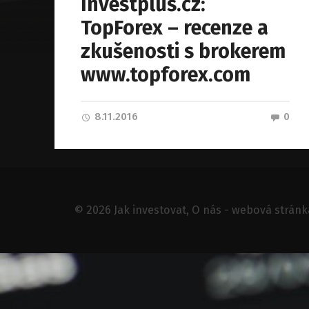
Investplus.cz:
TopForex – recenze a
zkušenosti s brokerem
www.topforex.com
8.11.2016
0
© 2026
Jak investovat
, O nás - webová stránk