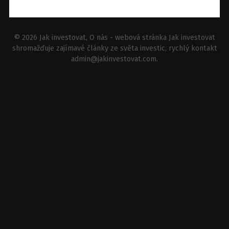
© 2026
Jak investovat
, O nás - webová stránka Jak investovat
shromažďuje zajímavé články ze světa investic, rychlý kontakt
admin@jakinvestovat.com
.