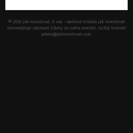
© 2026
Jak investovat
, O nás - webová stránka Jak investovat
shromažďuje zajímavé články ze světa investic, rychlý kontakt
admin@jakinvestovat.com
.