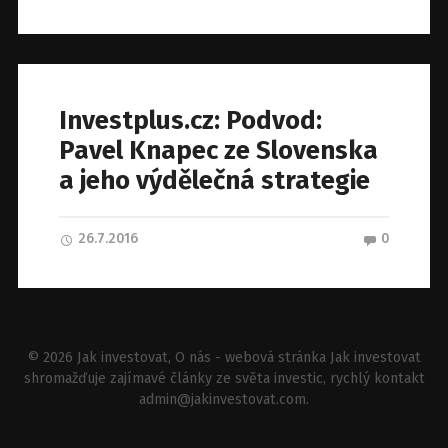
Investplus.cz: Podvod:
Pavel Knapec ze Slovenska
a jeho výdělečná strategie
26.7.2016
0
© 2026
Jak investovat
, O nás - webová stránka Jak investovat
shromažďuje zajímavé články ze světa investic, rychlý kontakt
admin@jakinvestovat.com
.