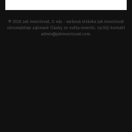
© 2026
Jak investovat
, O nás - webová stránka Jak investovat
shromažďuje zajímavé články ze světa investic, rychlý kontakt
admin@jakinvestovat.com
.