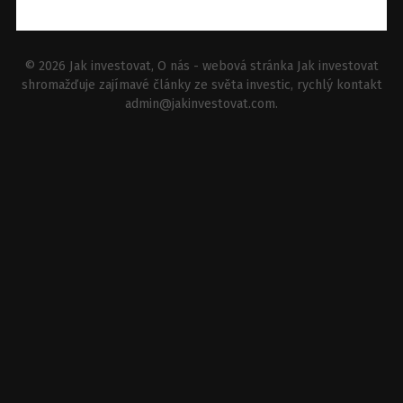
© 2026
Jak investovat
, O nás - webová stránka Jak investovat
shromažďuje zajímavé články ze světa investic, rychlý kontakt
admin@jakinvestovat.com
.