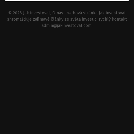
© 2026
Jak investovat
, O nás - webová stránka Jak investovat
shromažďuje zajímavé články ze světa investic, rychlý kontakt
admin@jakinvestovat.com
.