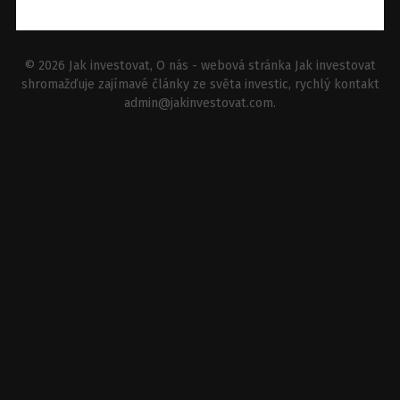
© 2026
Jak investovat
, O nás - webová stránka Jak investovat
shromažďuje zajímavé články ze světa investic, rychlý kontakt
admin@jakinvestovat.com
.