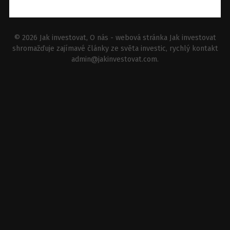
© 2026
Jak investovat
, O nás - webová stránka Jak investovat
shromažďuje zajímavé články ze světa investic, rychlý kontakt
admin@jakinvestovat.com
.